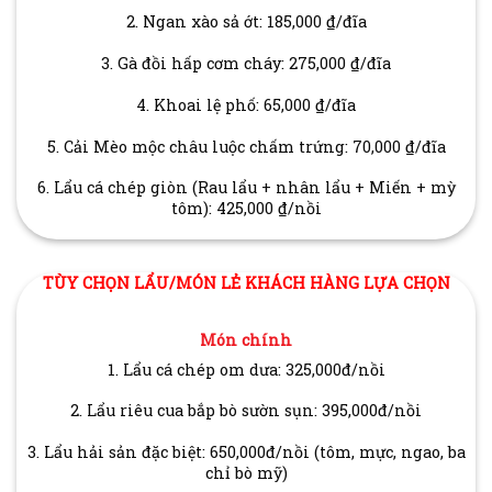
2. Ngan xào sả ớt: 185,000 ₫/đĩa
3. Gà đồi hấp cơm cháy: 275,000 ₫/đĩa
4. Khoai lệ phố: 65,000 ₫/đĩa
5. Cải Mèo mộc châu luộc chấm trứng: 70,000 ₫/đĩa
6. Lẩu cá chép giòn (Rau lẩu + nhân lẩu + Miến + mỳ
tôm): 425,000 ₫/nồi
TÙY CHỌN LẨU/MÓN LẺ KHÁCH HÀNG LỰA CHỌN
Món chính
1. Lẩu cá chép om dưa: 325,000đ/nồi
2. Lẩu riêu cua bắp bò sườn sụn: 395,000đ/nồi
3. Lẩu hải sản đặc biệt: 650,000đ/nồi (tôm, mực, ngao, ba
chỉ bò mỹ)