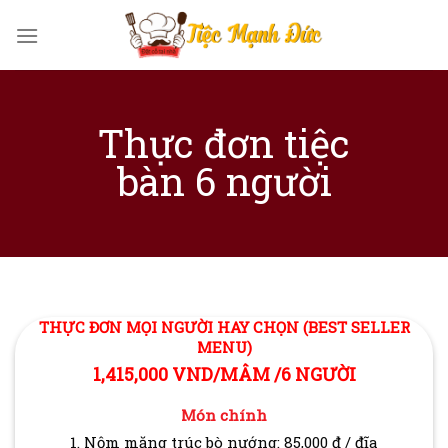
Skip
to
content
Thực đơn tiệc
bàn 6 người
THỰC ĐƠN MỌI NGƯỜI HAY CHỌN (BEST SELLER
MENU)
1,415,000 VND/MÂM /6 NGƯỜI
Món chính
1. Nộm măng trúc bò nướng: 85,000 đ / đĩa