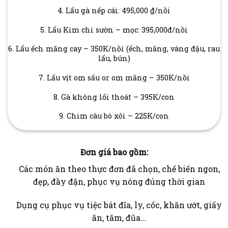
4. Lẩu gà nếp cái: 495,000 ₫/nồi
5. Lẩu Kim chi sườn – mọc: 395,000đ/nồi
6. Lẩu ếch măng cay – 350K/nồi (ếch, măng, váng đậu, rau
lẩu, bún)
7. Lẩu vịt om sấu or om măng – 350K/nồi
8. Gà không lối thoát – 395K/con
9. Chim câu bó xôi – 225K/con
Đơn giá bao gồm:
Các món ăn theo thực đơn đã chọn, chế biến ngon,
đẹp, đầy đặn, phục vụ nóng đúng thời gian
Dụng cụ phục vụ tiệc bát đĩa, ly, cốc, khăn ướt, giấy
ăn, tăm, đũa…