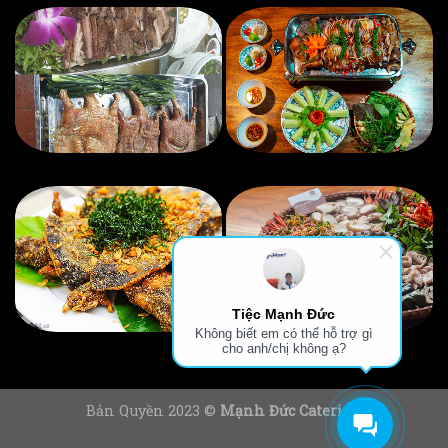
Tiệc Mạnh Đức
Không biết em có thể hỗ trợ gì
cho anh/chị không ạ?
Bản Quyền 2023 ©
Mạnh Đức Catering