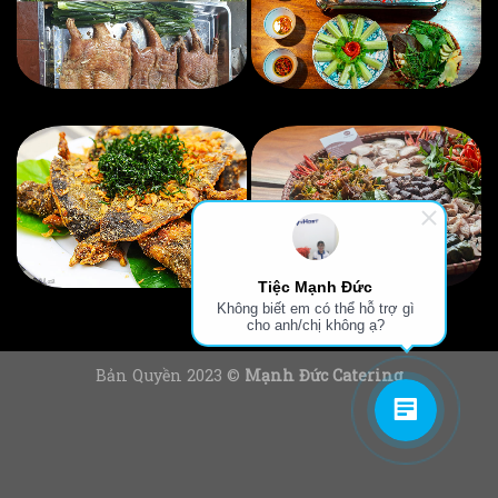
Tiệc Mạnh Đức
Không biết em có thể hỗ trợ gì
cho anh/chị không ạ?
Bản Quyền 2023 ©
Mạnh Đức Catering