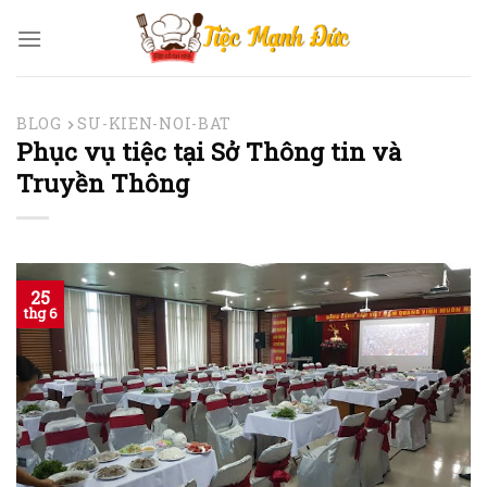
Skip
to
content
BLOG
SU-KIEN-NOI-BAT
Phục vụ tiệc tại Sở Thông tin và
Truyền Thông
25
thg 6