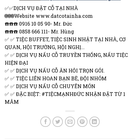
✅✅DỊCH VỤ ĐẶT CỖ TẠI NHÀ
🌐🌐🌐Website www.datcotainha.com
☎️☎️☎️ 0916 10 05 90- Mr. Đức
☎️☎️☎️ 0858 666 111- Mr. Hùng
✅ ✅ TIỆC BUFFET, TIỆC SINH NHẬT TẠI NHÀ, CƠ
QUAN, HỘI TRƯỜNG, HỘI NGHỊ...
✅ ✅ DỊCH VỤ NẤU CỖ TRUYỀN THỐNG, NẤU TIỆC
HIỆN ĐẠI
✅ ✅ DỊCH VỤ NẤU CỖ ĂN HỎI TRỌN GÓI.
✅ ✅ TIỆC LIÊN HOAN BẠN BÈ, ĐỘI NHÓM
✅ ✅ DỊCH VỤ NẤU CỖ CHUYÊN MÓN
✅ ✅ ĐẶC BIỆT: #TIỆCMẠNHĐỨC NHẬN ĐẶT TỪ 1
MÂM