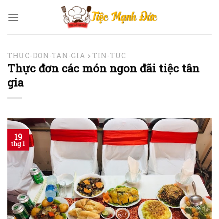
Skip
to
content
THUC-DON-TAN-GIA
TIN-TUC
Thực đơn các món ngon đãi tiệc tân
gia
19
thg 1