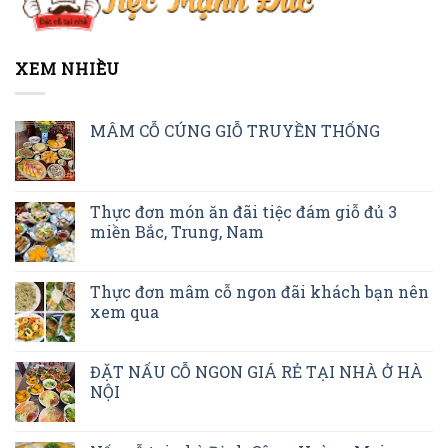
XEM NHIỀU
MÂM CỖ CÚNG GIỖ TRUYỀN THỐNG
Thực đơn món ăn đãi tiệc đám giỗ đủ 3
miền Bắc, Trung, Nam
Thực đơn mâm cỗ ngon đãi khách bạn nên
xem qua
ĐẶT NẤU CỖ NGON GIÁ RẺ TẠI NHÀ Ở HÀ
NỘI