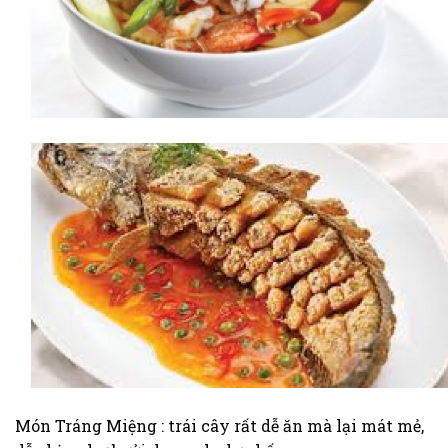
Món Tráng Miệng : trái cây rất dễ ăn mà lại mát mẻ,