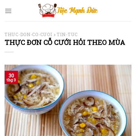
Skip
to
content
THUC-DON-CO-CUOI
TIN-TUC
THỰC ĐƠN CỖ CƯỚI HỎI THEO MÙA
30
thg 3