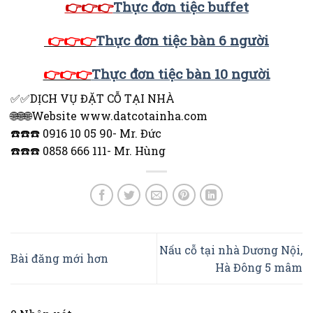
👉👉👉
Thực đơn tiệc buffet
👉👉👉
Thực đơn tiệc bàn 6 người
👉👉👉
Thực đơn tiệc bàn 10 người
✅✅DỊCH VỤ ĐẶT CỖ TẠI NHÀ
🌐🌐🌐Website www.datcotainha.com
☎️☎️☎️ 0916 10 05 90- Mr. Đức
☎️☎️☎️ 0858 666 111- Mr. Hùng
Nấu cỗ tại nhà Dương Nội,
Bài đăng mới hơn
Hà Đông 5 mâm