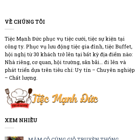
VỀ CHÚNG TÔI
Tiệc Mạnh Đức phục vụ tiệc cưới, tiệc sự kiện tại
công ty. Phục vụ lưu động tiệc gia đình, tiệc Buffet,
hội nghị từ 30 khách trở lên tại bất kỳ địa điểm nào:
Nhà riêng, cơ quan, hội trường, sân bãi… đi lên và
phát triển dựa trên tiêu chí: Uy tín – Chuyên nghiệp
– Chất lượng.
XEM NHIỀU
MÂM CỖ CÚNG GIỖ TRUYỀN THỐNG