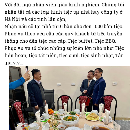
Với đội ngũ nhân viên giàu kinh nghiệm. Chúng tôi
nhận tất cả các loại hình tiệc tại nhà hay công ty ở
Hà Nội và các tỉnh lân cận,
Nhận nấu cỗ tại nhà từ 01 bàn cho đến 1000 bàn tiệc.
Phục vụ theo yêu cầu của quý khách từ tiệc truyền
thống cho đến tiệc cao cấp, Tiệc buffet, Tiệc BBQ.
Phục vụ và tổ chức những sự kiện lớn nhỏ như: Tiệc
liên hoan, tiệc tất niên, tiệc cưới, tiệc sinh nhật, Tân
gia.v.v…