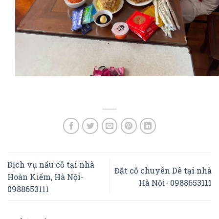
Dịch vụ nấu cỗ tại nhà
Đặt cỗ chuyên Dê tại nhà
Hoàn Kiếm, Hà Nội-
Hà Nội- 0988653111
0988653111