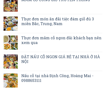
Thực đơn món ăn đãi tiệc đám giỗ đủ 3
miền Bắc, Trung, Nam
Thực đơn mâm cỗ ngon đãi khách bạn nên
xem qua
ĐẶT NẤU CỖ NGON GIÁ RẺ TẠI NHÀ Ở HÀ
NỘI
Nấu cỗ tại nhà Định Công, Hoàng Mai -
0988653111