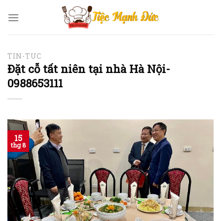
Skip
to
content
TIN-TUC
Đặt cỗ tất niên tại nhà Hà Nội-
0988653111
15
thg 8