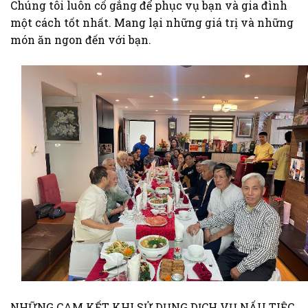
Chúng tôi luôn cố gắng để phục vụ bạn và gia đình
một cách tốt nhất. Mang lại những giá trị và những
món ăn ngon đến với bạn.
NHỮNG CAM KẾT KHI SỬ DỤNG DỊCH VỤ NẤU TIỆC