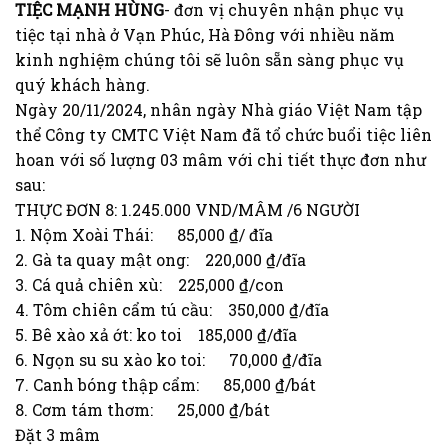
TIỆC MẠNH HÙNG
- đơn vị chuyên nhận phục vụ
tiệc tại nhà ở Vạn Phúc, Hà Đông với nhiều năm
kinh nghiệm chúng tôi sẽ luôn sẵn sàng phục vụ
quý khách hàng.
Ngày 20/11/2024, nhân ngày Nhà giáo Việt Nam tập
thể Công ty CMTC Việt Nam đã tổ chức buổi tiệc liên
hoan với số lượng 03 mâm với chi tiết thực đơn như
sau:
THỰC ĐƠN 8: 1.245.000 VND/MÂM /6 NGƯỜI
1. Nộm Xoài Thái: 85,000 ₫/ đĩa
2. Gà ta quay mật ong: 220,000 ₫/đĩa
3. Cá quả chiên xù: 225,000 ₫/con
4. Tôm chiên cẩm tú cầu: 350,000 ₫/đĩa
5. Bê xào xả ớt: ko toi 185,000 ₫/đĩa
6. Ngọn su su xào ko toi: 70,000 ₫/đĩa
7. Canh bóng thập cẩm: 85,000 ₫/bát
8. Cơm tám thơm: 25,000 ₫/bát
Đặt 3 mâm