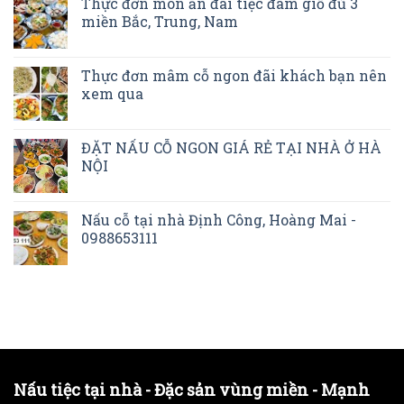
Thực đơn món ăn đãi tiệc đám giỗ đủ 3
miền Bắc, Trung, Nam
Thực đơn mâm cỗ ngon đãi khách bạn nên
xem qua
ĐẶT NẤU CỖ NGON GIÁ RẺ TẠI NHÀ Ở HÀ
NỘI
Nấu cỗ tại nhà Định Công, Hoàng Mai -
0988653111
Nấu tiệc tại nhà - Đặc sản vùng miền - Mạnh