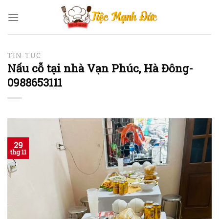
Skip
to
content
TIN-TUC
Nấu cỗ tại nhà Vạn Phúc, Hà Đông-
0988653111
29
thg 11