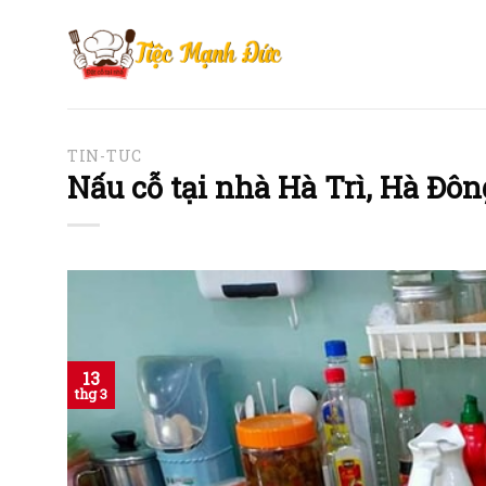
Skip
to
content
TIN-TUC
Nấu cỗ tại nhà Hà Trì, Hà Đôn
13
thg 3