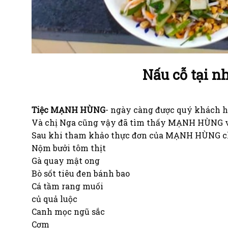
Nấu cỗ tại n
Tiệc MẠNH HÙNG
- ngày càng được quý khách hà
Và chị Nga cũng vậy đã tìm thấy MẠNH HÙNG và
Sau khi tham khảo thực đơn của MẠNH HÙNG chị
Nộm bưởi tôm thịt
Gà quay mật ong
Bò sốt tiêu đen bánh bao
Cá tầm rang muối
củ quả luộc
Canh mọc ngũ sắc
Cơm