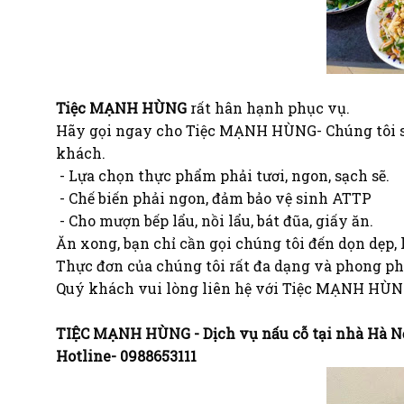
Tiệc MẠNH HÙNG
rất hân hạnh phục vụ.
Hãy gọi ngay cho Tiệc MẠNH HÙNG- Chúng tôi s
khách.
- Lựa chọn thực phẩm phải tươi, ngon, sạch sẽ.
- Chế biến phải ngon, đảm bảo vệ sinh ATTP
- Cho mượn bếp lẩu, nồi lẩu, bát đũa, giấy ăn.
Ăn xong, bạn chỉ cần gọi chúng tôi đến dọn dẹp
Thực đơn của chúng tôi rất đa dạng và phong ph
Quý khách vui lòng liên hệ với Tiệc MẠNH HÙNG
TIỆC MẠNH HÙNG - Dịch vụ nấu cỗ tại nhà Hà N
Hotline- 0988653111