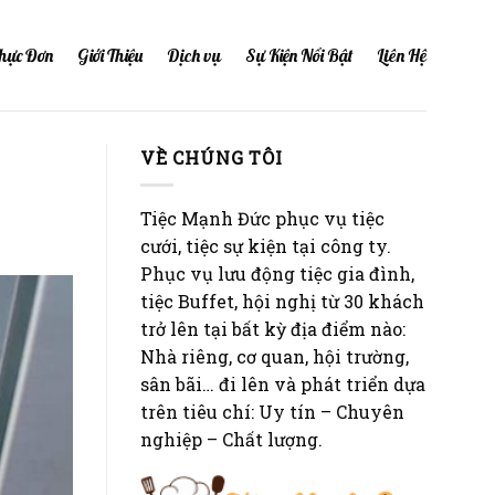
hực Đơn
Giới Thiệu
Dịch vụ
Sự Kiện Nổi Bật
Liên Hệ
VỀ CHÚNG TÔI
Tiệc Mạnh Đức phục vụ tiệc
cưới, tiệc sự kiện tại công ty.
Phục vụ lưu động tiệc gia đình,
tiệc Buffet, hội nghị từ 30 khách
trở lên tại bất kỳ địa điểm nào:
Nhà riêng, cơ quan, hội trường,
sân bãi… đi lên và phát triển dựa
trên tiêu chí: Uy tín – Chuyên
nghiệp – Chất lượng.