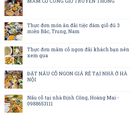
MÂM CỖ CÚNG GIỖ TRUYỀN THỐNG
Thực đơn món ăn đãi tiệc đám giỗ đủ 3
miền Bắc, Trung, Nam
Thực đơn mâm cỗ ngon đãi khách bạn nên
xem qua
ĐẶT NẤU CỖ NGON GIÁ RẺ TẠI NHÀ Ở HÀ
NỘI
Nấu cỗ tại nhà Định Công, Hoàng Mai -
0988653111