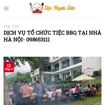
Skip
to
content
TIN-TUC
DỊCH VỤ TỔ CHỨC TIỆC BBQ TẠI NHÀ
HÀ NỘI- 098653111
12
thg 4